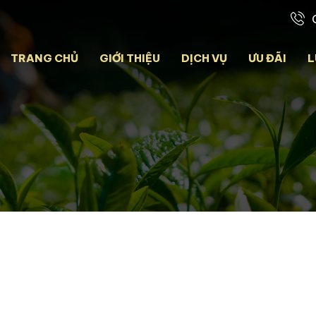
TRANG CHỦ
GIỚI THIỆU
DỊCH VỤ
ƯU ĐÃI
L